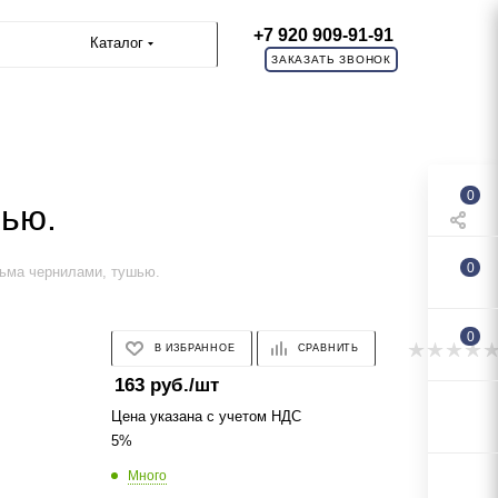
+7 920 909-91-91
Каталог
ЗАКАЗАТЬ ЗВОНОК
0
шью.
0
сьма чернилами, тушью.
0
В ИЗБРАННОЕ
СРАВНИТЬ
163
руб.
/шт
Цена указана с учетом НДС
5%
Много