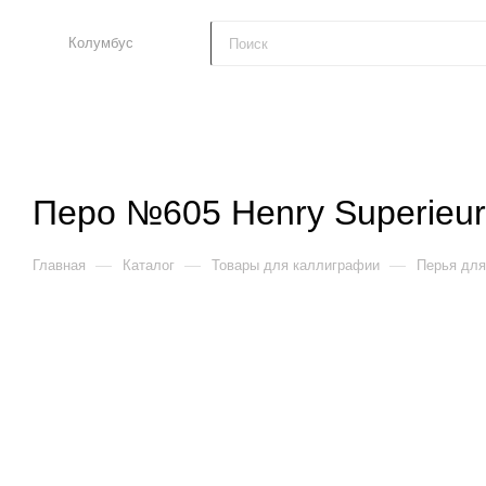
Колумбус
Перо №605 Henry Superieur
—
—
—
Главная
Каталог
Товары для каллиграфии
Перья для