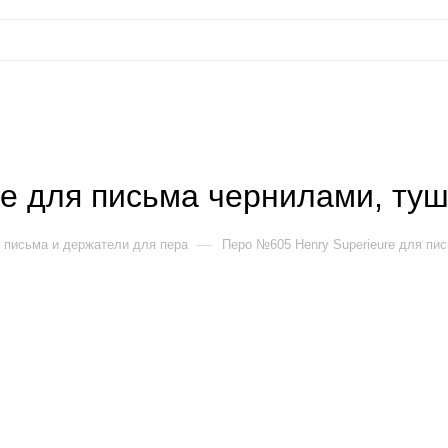
e для письма чернилами, ту
—
 письма и держатели для пера
Перо №605 Henry Superieure для пи