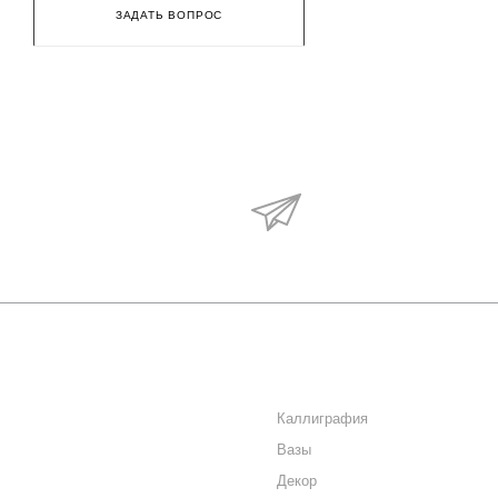
ЗАДАТЬ ВОПРОС
Будьте в курсе наши
акций и новостей
О КОМПАНИИ
КАТАЛОГ
КАК КУПИТЬ
Каллиграфия
Вазы
МАГАЗИНЫ
Декор