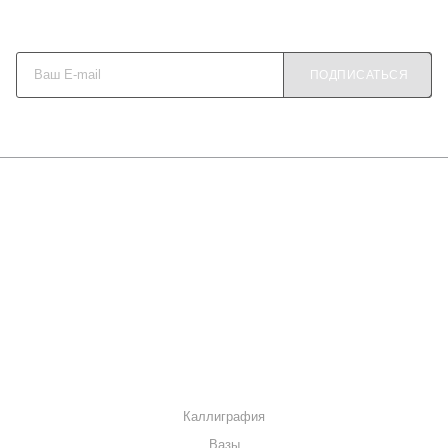
Будьте в курсе наших акций и новостей
ПОДПИСАТЬСЯ
О КОМПАНИИ
КАК КУПИТЬ
МАГАЗИНЫ
КОНТАКТЫ
КАТАЛОГ
Каллиграфия
Вазы