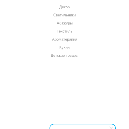
Декор
Светильники
Абажуры
Текстиль
Ароматерапия
Кухня
Детские товары
+7 920 909-91-91
sale@hillandmill.ru
Владимирская область
д. Болымотиха д.42