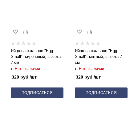
Яйцо пасхальное "Egg
Яйцо пасхальное "Egg
Small", сиреневый, высота
Small", мятный, высота 7
7 см
см
Нет в наличии
Нет в наличии
320
руб.
/шт
320
руб.
/шт
ПОДПИСАТЬСЯ
ПОДПИСАТЬСЯ