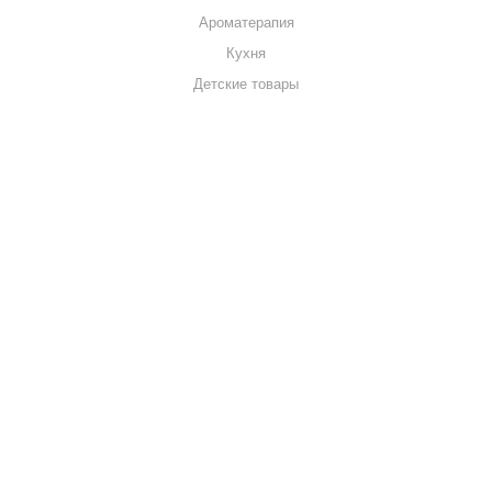
Ароматерапия
Кухня
Детские товары
+7 920 909-91-91
sale@hillandmill.ru
Владимирская область
д. Болымотиха д.42