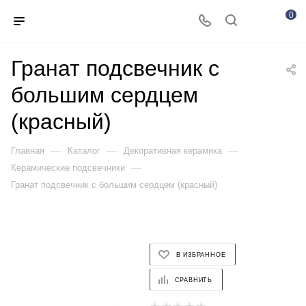
0
Гранат подсвечник с
большим сердцем
(красный)
—
—
—
Главная
Каталог
Декоративная керамика
—
Керамические подсвечники
Гранат подсвечник с большим сердцем (красный)
В ИЗБРАННОЕ
СРАВНИТЬ