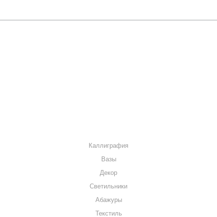
О КОМПАНИИ
КАК КУПИТЬ
МАГАЗИНЫ
КОНТАКТЫ
КАТАЛОГ
Каллиграфия
Вазы
Декор
Светильники
Абажуры
Текстиль