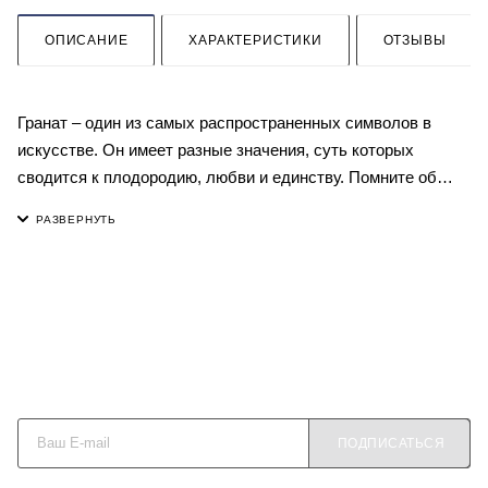
ОПИСАНИЕ
ХАРАКТЕРИСТИКИ
ОТЗЫВЫ
Гранат – один из самых распространенных символов в
искусстве. Он имеет разные значения, суть которых
сводится к плодородию, любви и единству. Помните об
этом, покупая для себя или в подарок этот керамический
гранат. Используйте его как самодостаточную статуэтку,
украсив столешницу в ванной или открытую полку на
кухне, или в композиции с другим декором при сервировке
стола, оформлении камина или консоли. Декоративная
форма граната доработана вручную, окрашена в несколько
оттенков красного и покрыта глазурью – все это делает ее
Будьте в курсе наших акций и новостей
визуально максимально похожей на натуральную. Вам
нравится?
ПОДПИСАТЬСЯ
Высота 12-13 см
Диаметр 12 см