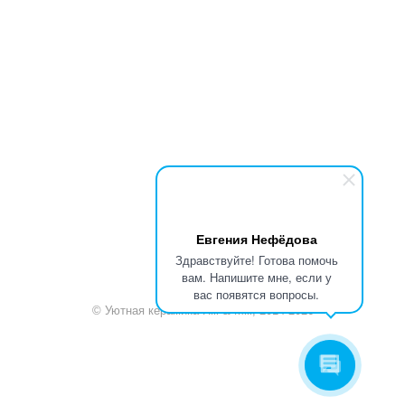
+7 920 909-91-91
sale@hillandmill.ru
Владимирская область
д. Болымотиха д.42
Евгения Нефёдова
Здравствуйте! Готова помочь
вам. Напишите мне, если у
вас появятся вопросы.
© Уютная керамика Hill & Mill, 2014-2026