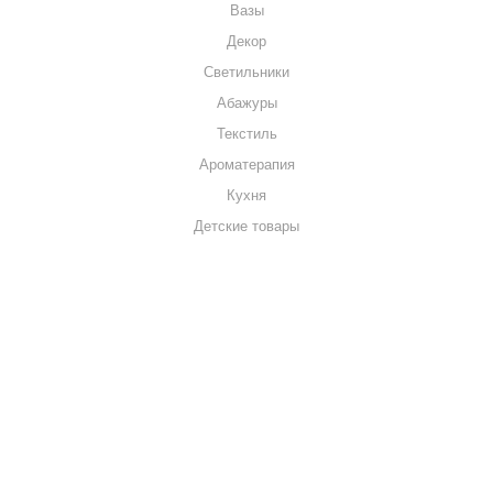
Вазы
Декор
Светильники
Абажуры
Текстиль
Ароматерапия
Кухня
Детские товары
+7 920 909-91-91
sale@hillandmill.ru
Владимирская область
д. Болымотиха д.42