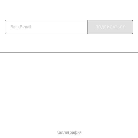
Будьте в курсе наших акций и новостей
ПОДПИСАТЬСЯ
О КОМПАНИИ
КАК КУПИТЬ
МАГАЗИНЫ
КОНТАКТЫ
КАТАЛОГ
Каллиграфия