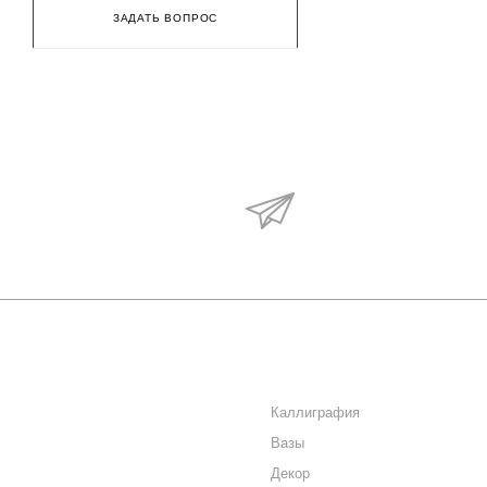
ЗАДАТЬ ВОПРОС
Будьте в курсе наши
акций и новостей
О КОМПАНИИ
КАТАЛОГ
КАК КУПИТЬ
Каллиграфия
Вазы
МАГАЗИНЫ
Декор