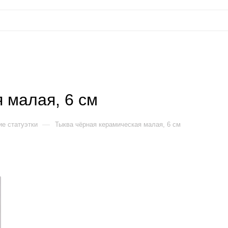
 малая, 6 см
—
е статуэтки
Тыква чёрная керамическая малая, 6 см