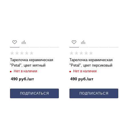
Тарелочка керамическая
Тарелочка керамическая
"Petal", цвет мятный
"Petal", цвет персиковый
Нет в наличии
Нет в наличии
490
руб.
/шт
490
руб.
/шт
ПОДПИСАТЬСЯ
ПОДПИСАТЬСЯ
Будьте в курсе наших акций и новостей