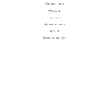
Светильники
Абажуры
Текстиль
Ароматерапия
Кухня
Детские товары
+7 920 909-91-91
sale@hillandmill.ru
Владимирская область
д. Болымотиха д.42