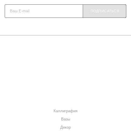
ПОДПИСАТЬСЯ
О КОМПАНИИ
КАК КУПИТЬ
МАГАЗИНЫ
КОНТАКТЫ
КАТАЛОГ
Каллиграфия
Вазы
Декор