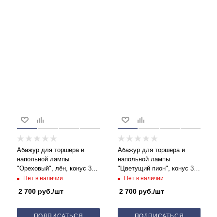
Абажур для торшера и
Абажур для торшера и
напольной лампы
напольной лампы
"Ореховый", лён, конус 35
"Цветущий пион", конус 35
см
см
Нет в наличии
Нет в наличии
2 700
руб.
/шт
2 700
руб.
/шт
ПОДПИСАТЬСЯ
ПОДПИСАТЬСЯ