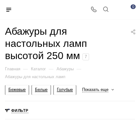
0
Абажуры для
настольных ламп
высотой 250 мм
7
—
—
—
Главная
Каталог
Абажуры
Абажуры для настольных ламп
Бежевые
Белые
Голубые
Показать еще
ФИЛЬТР