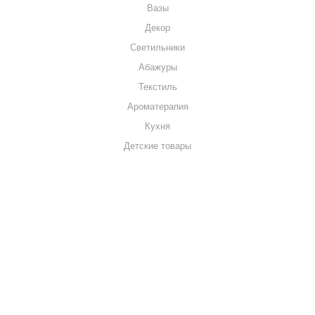
Вазы
Декор
Светильники
Абажуры
Текстиль
Ароматерапия
Кухня
Детские товары
+7 920 909-91-91
sale@hillandmill.ru
Владимирская область
д. Болымотиха д.42