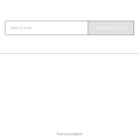
Будьте в курсе наших акций и новостей
ПОДПИСАТЬСЯ
О КОМПАНИИ
КАК КУПИТЬ
МАГАЗИНЫ
КОНТАКТЫ
КАТАЛОГ
Каллиграфия