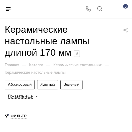
0
Керамические
настольные лампы
длиной 170 мм
9
—
—
—
Главная
Каталог
Керамические светильники
Керамические настольные лампы
Абрикосовый
Жёлтый
Зелёный
Показать еще
ФИЛЬТР