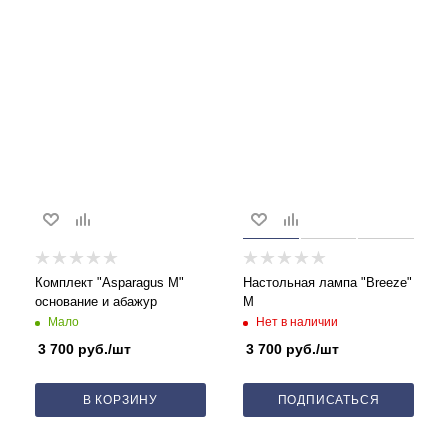
Комплект "Asparagus M"
Настольная лампа "Breeze"
основание и абажур
M
Нет в наличии
Мало
3 700
руб.
/шт
3 700
руб.
/шт
В КОРЗИНУ
ПОДПИСАТЬСЯ