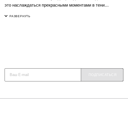
это наслаждаться прекрасными моментами в тени
величественного реликтового дерева Гингко, чья листва вот
уже миллионы лет, каждую осень, осыпает нашу землю
ковром из жёлтых и красных листьев. Гингко - одно из
самых древних растений на земле, настоящее ископаемое,
во многих культурах это дерево является культовым,
обладающее силой прошедших столетий. Используемые
материалы гипоаллергенны, практичны в использовании и
уходе. Наволочка на потайной молнии.
Будьте в курсе наших акций и новостей
ПОДПИСАТЬСЯ
О КОМПАНИИ
КАК КУПИТЬ