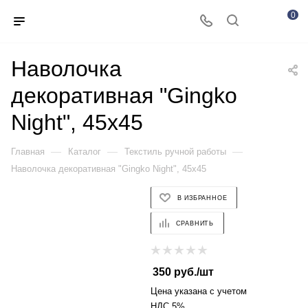
0
Наволочка
декоративная "Gingko
Night", 45х45
—
—
—
Главная
Каталог
Текстиль ручной работы
Наволочка декоративная "Gingko Night", 45х45
В ИЗБРАННОЕ
СРАВНИТЬ
350
руб.
/шт
Цена указана с учетом
НДС 5%