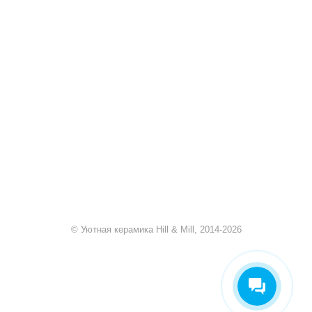
+7 920 909-91-91
sale@hillandmill.ru
Владимирская область
д. Болымотиха д.42
© Уютная керамика Hill & Mill, 2014-2026