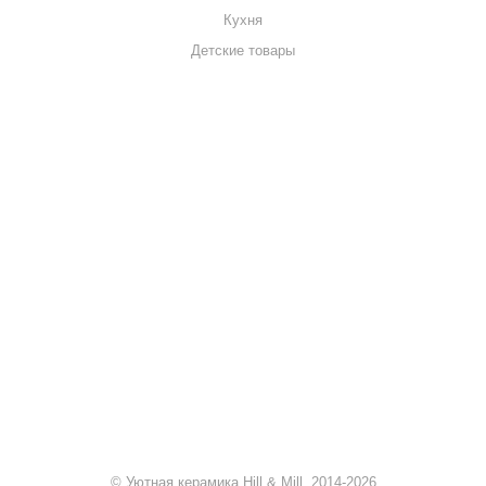
Кухня
Детские товары
+7 920 909-91-91
sale@hillandmill.ru
Владимирская область
д. Болымотиха д.42
© Уютная керамика Hill & Mill, 2014-2026