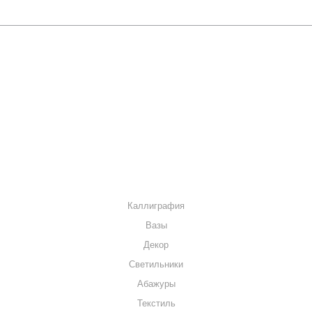
О КОМПАНИИ
КАК КУПИТЬ
МАГАЗИНЫ
КОНТАКТЫ
КАТАЛОГ
Каллиграфия
Вазы
Декор
Светильники
Абажуры
Текстиль