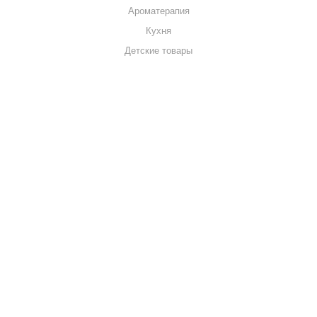
Ароматерапия
Кухня
Детские товары
+7 920 909-91-91
sale@hillandmill.ru
Владимирская область
д. Болымотиха д.42