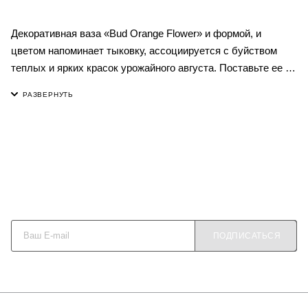
Декоративная ваза «Bud Orange Flower» и формой, и
цветом напоминает тыковку, ассоциируется с буйством
теплых и ярких красок урожайного августа. Поставьте ее на
прикроватную тумбу или журнальный столик в гостиной – и
она будет заряжаться вас энергией каждый день.
Наиболее эффектно в оранжевой вазе будут смотреться
желтые и фиолетовые цветы, а также зелень.
Керамическая поверхность декорирована вручную и
покрыта глазурью.
Будьте в курсе наших акций и новостей
ПОДПИСАТЬСЯ