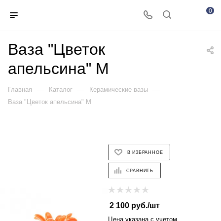
0
Ваза "Цветок
апельсина" M
—
—
—
Главная
Каталог
Керамические вазы
Ваза "Цветок апельсина" M
В ИЗБРАННОЕ
СРАВНИТЬ
2 100
руб.
/шт
Цена указана с учетом