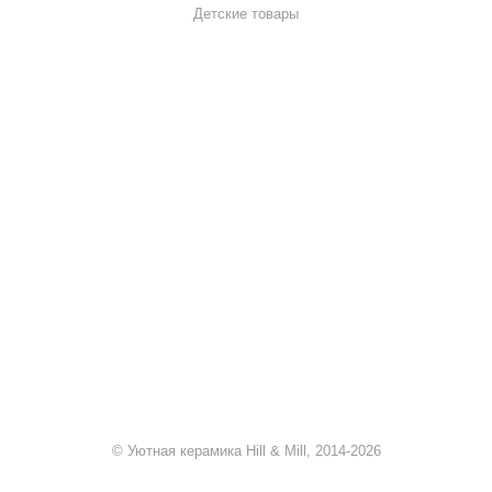
Детские товары
+7 920 909-91-91
sale@hillandmill.ru
Владимирская область
д. Болымотиха д.42
© Уютная керамика Hill & Mill, 2014-2026