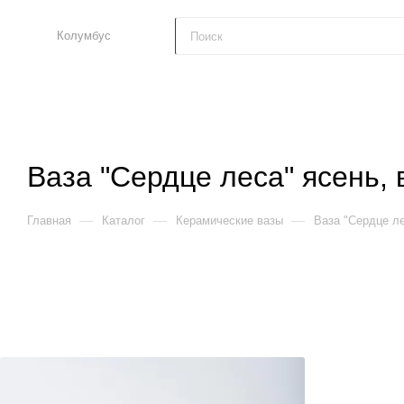
Колумбус
Ваза "Сердце леса" ясень, 
—
—
—
Главная
Каталог
Керамические вазы
Ваза "Сердце ле