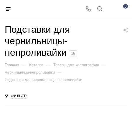
0
Подставки для
чернильницы-
непроливайки
16
—
—
—
Главная
Каталог
Товары для каллиграфии
—
Чернильницы-непроливайки
Подставки для чернильницы-непроливайки
ФИЛЬТР