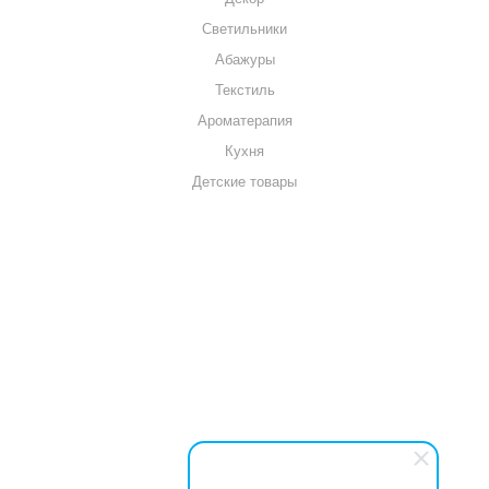
Светильники
Абажуры
Текстиль
Ароматерапия
Кухня
Детские товары
+7 920 909-91-91
sale@hillandmill.ru
Владимирская область
д. Болымотиха д.42