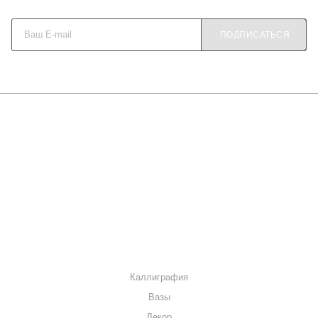
Будьте в курсе наших акций и новостей
ПОДПИСАТЬСЯ
О КОМПАНИИ
КАК КУПИТЬ
МАГАЗИНЫ
КОНТАКТЫ
КАТАЛОГ
Каллиграфия
Вазы
Декор