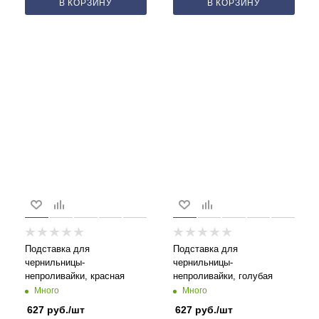
В КОРЗИНУ
В КОРЗИНУ
Подставка для
Подставка для
чернильницы-
чернильницы-
непроливайки, красная
непроливайки, голубая
Много
Много
627
руб.
/шт
627
руб.
/шт