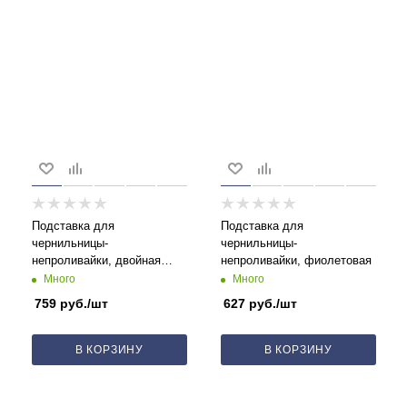
Подставка для
Подставка для
чернильницы-
чернильницы-
непроливайки, двойная
непроливайки, фиолетовая
розовая
Много
Много
759
руб.
/шт
627
руб.
/шт
В КОРЗИНУ
В КОРЗИНУ