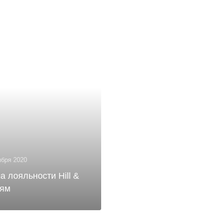
ября 2020
а лояльности Hill &
тям