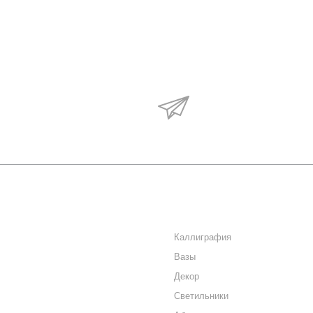
Будьте в курсе наши
акций и новостей
О КОМПАНИИ
КАТАЛОГ
КАК КУПИТЬ
Каллиграфия
Вазы
МАГАЗИНЫ
Декор
КОНТАКТЫ
Светильники