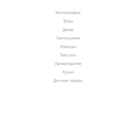
КАТАЛОГ
Каллиграфия
Вазы
Декор
Светильники
Абажуры
Текстиль
Ароматерапия
Кухня
Детские товары
+7 920 909-91-91
sale@hillandmill.ru