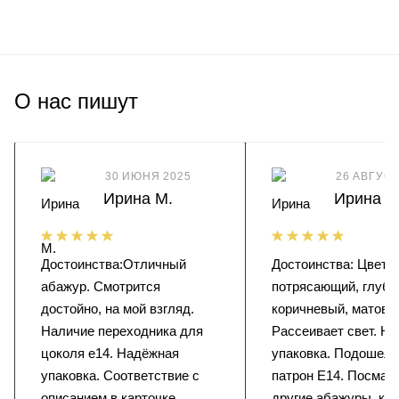
О нас пишут
30 ИЮНЯ 2025
26 АВГУСТ
Ирина М.
Ирина
Достоинства:Отличный
Достоинства: Цвет
абажур. Смотрится
потрясающий, глубо
достойно, на мой взгляд.
коричневый, матовы
Наличие переходника для
Рассеивает свет. Н
цоколя е14. Надёжная
упаковка. Подошел 
упаковка. Соответствие с
патрон Е14. Посмат
описанием в карточке
другие абажуры, ко