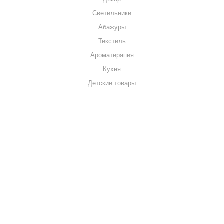
Светильники
Абажуры
Текстиль
Ароматерапия
Кухня
Детские товары
+7 920 909-91-91
sale@hillandmill.ru
Владимирская область
д. Болымотиха д.42