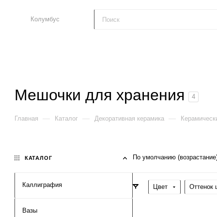
Колумбус
Мешочки для хранения
4
—
—
—
Главная
Каталог
Декоративная керамика
Керамическ
По умолчанию (возрастание
КАТАЛОГ
Каллиграфия
Цвет
Оттенок 
Вазы