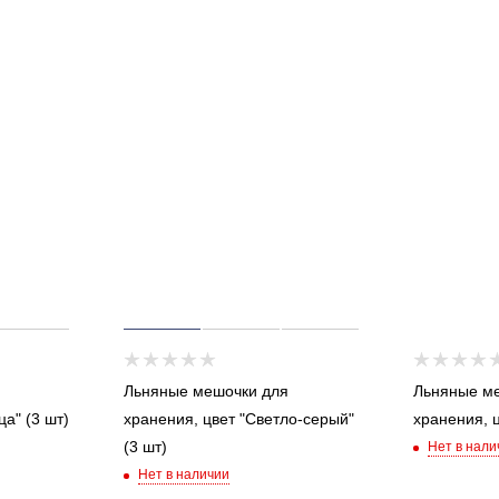
Льняные мешочки для
Льняные м
ца" (3 шт)
хранения, цвет "Светло-серый"
хранения, ц
(3 шт)
Нет в нали
Нет в наличии