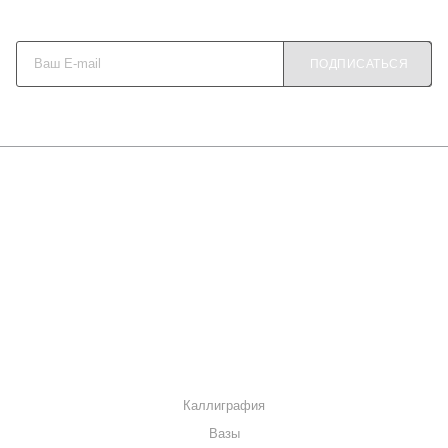
Будьте в курсе наших акций и новостей
ПОДПИСАТЬСЯ
О КОМПАНИИ
КАК КУПИТЬ
МАГАЗИНЫ
КОНТАКТЫ
КАТАЛОГ
Каллиграфия
Вазы