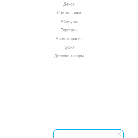
Декор
Светильники
Абажуры
Текстиль
Ароматерапия
Кухня
Детские товары
+7 920 909-91-91
sale@hillandmill.ru
Владимирская область
д. Болымотиха д.42