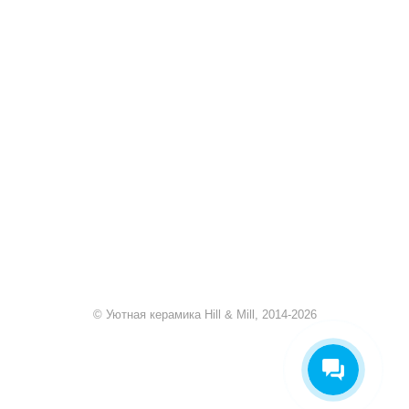
+7 920 909-91-91
sale@hillandmill.ru
Владимирская область
д. Болымотиха д.42
Евгения Нефёдова
Здравствуйте! Готова помочь
вам. Напишите мне, если у
вас появятся вопросы.
© Уютная керамика Hill & Mill, 2014-2026