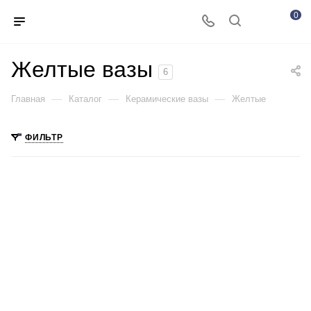
0
Желтые вазы
6
—
—
—
Главная
Каталог
Керамические вазы
Желтые
ФИЛЬТР