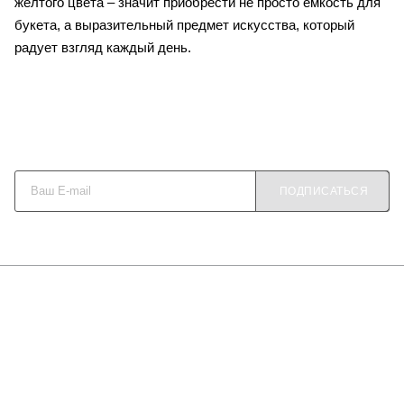
желтого цвета – значит приобрести не просто емкость для
букета, а выразительный предмет искусства, который
радует взгляд каждый день.
Будьте в курсе наших акций и новостей
ПОДПИСАТЬСЯ
О КОМПАНИИ
КАК КУПИТЬ
МАГАЗИНЫ
КОНТАКТЫ