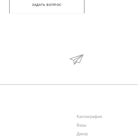
ЗАДАТЬ ВОПРОС
Будьте в курсе наши
акций и новостей
О КОМПАНИИ
КАТАЛОГ
КАК КУПИТЬ
Каллиграфия
Вазы
МАГАЗИНЫ
Декор