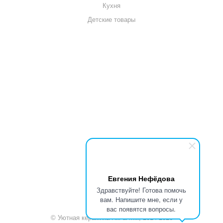
Кухня
Детские товары
+7 920 909-91-91
sale@hillandmill.ru
Владимирская область
д. Болымотиха д.42
Евгения Нефёдова
Здравствуйте! Готова помочь
вам. Напишите мне, если у
вас появятся вопросы.
© Уютная керамика Hill & Mill, 2014-2026