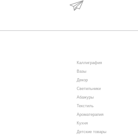
Будьте в курсе наши
акций и новостей
О КОМПАНИИ
КАТАЛОГ
КАК КУПИТЬ
Каллиграфия
Вазы
МАГАЗИНЫ
Декор
КОНТАКТЫ
Светильники
Абажуры
Текстиль
Ароматерапия
Кухня
Детские товары