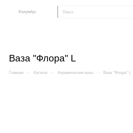
Колумбус
Ваза "Флора" L
—
—
—
Главная
Каталог
Керамические вазы
Ваза "Флора" L