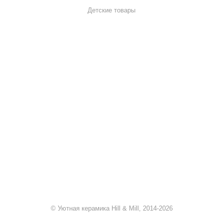
Детские товары
+7 920 909-91-91
sale@hillandmill.ru
Владимирская область
д. Болымотиха д.42
© Уютная керамика Hill & Mill, 2014-2026