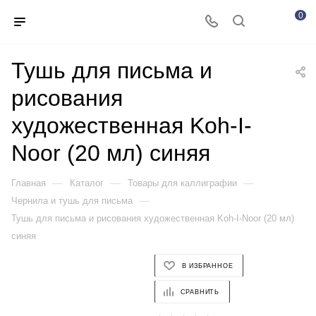
0
Тушь для письма и
рисования
художественная Koh-I-
Noor (20 мл) синяя
—
—
—
Главная
Каталог
Товары для каллиграфии
—
Чернила и тушь для письма
Тушь для письма и рисования художественная Koh-I-Noor (20 мл)
синяя
В ИЗБРАННОЕ
СРАВНИТЬ