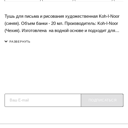
Тушь для письма и рисования художественная Koh-I-Noor
(синяя). Объем банки - 20 мл. Производитель: Koh-I-Noor
(Чехия). Изготовлена на водной основе и подходит для
нанесения с помощью кисточки или пера-макалки. Тушь
после высыхания становится устойчива к воде и позволяет
работать в смешанных техниках.
Будьте в курсе наших акций и новостей
ПОДПИСАТЬСЯ