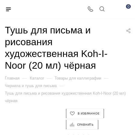
0
Тушь для письма и
рисования
художественная Koh-I-
Noor (20 мл) чёрная
—
—
—
Главная
Каталог
Товары для каллиграфии
—
Чернила и тушь для письма
Тушь для письма и рисования художественная Koh-I-Noor (20 мл)
чёрная
В ИЗБРАННОЕ
СРАВНИТЬ