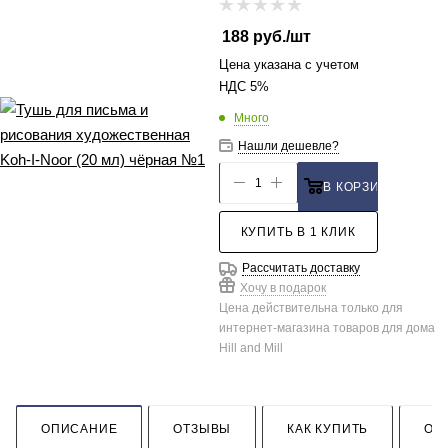
188
руб.
/шт
Цена указана с учетом
НДС 5%
Много
Нашли дешевле?
В КОРЗИНУ
КУПИТЬ В 1 КЛИК
Рассчитать доставку
Хочу в подарок
Цена действительна только для
интернет-магазина товаров для дома
Hill and Mill
ОПИСАНИЕ
ОТЗЫВЫ
КАК КУПИТЬ
ОП