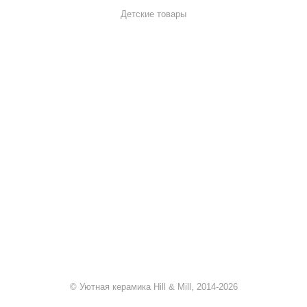
Детские товары
+7 920 909-91-91
sale@hillandmill.ru
Владимирская область
д. Болымотиха д.42
© Уютная керамика Hill & Mill, 2014-2026