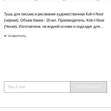
Тушь для письма и рисования художественная Koh-I-Noor
(черная). Объем банки - 20 мл. Производитель: Koh-I-Noor
(Чехия). Изготовлена на водной основе и подходит для
нанесения с помощью кисточки или пера-макалки. Тушь
после высыхания становится устойчива к воде и позволяет
работать в смешанных техниках.
Будьте в курсе наших акций и новостей
ПОДПИСАТЬСЯ