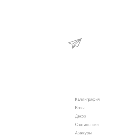
Будьте в курсе наши
акций и новостей
О КОМПАНИИ
КАТАЛОГ
КАК КУПИТЬ
Каллиграфия
Вазы
МАГАЗИНЫ
Декор
КОНТАКТЫ
Светильники
Абажуры