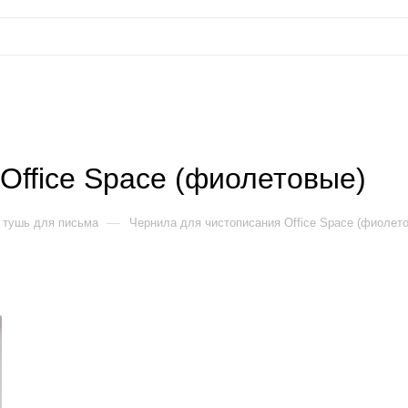
Office Space (фиолетовые)
—
 тушь для письма
Чернила для чистописания Office Space (фиолет