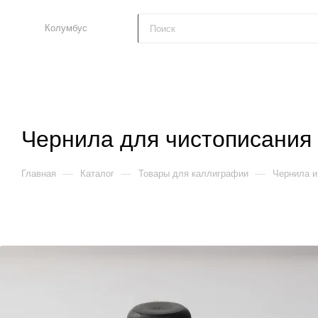
Колумбус
Чернила для чистописания 
—
—
—
Главная
Каталог
Товары для каллиграфии
Чернила и