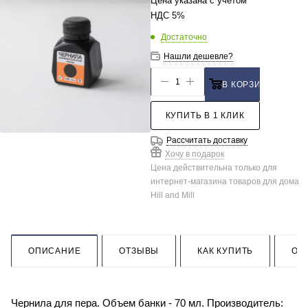
Цена указана с учетом
НДС 5%
Достаточно
Нашли дешевле?
В КОРЗИНУ
КУПИТЬ В 1 КЛИК
Рассчитать доставку
Хочу в подарок
Цена действительна только для
интернет-магазина товаров для дома
Hill and Mill
ОПИСАНИЕ
ОТЗЫВЫ
КАК КУПИТЬ
ОП
Чернила для пера. Объем банки - 70 мл. Производитель: