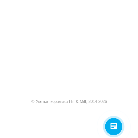
+7 920 909-91-91
sale@hillandmill.ru
Владимирская область
д. Болымотиха д.42
© Уютная керамика Hill & Mill, 2014-2026