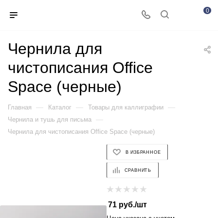
0
Чернила для
чистописания Office
Space (черные)
—
—
—
Главная
Каталог
Товары для каллиграфии
—
Чернила и тушь для письма
Чернила для чистописания Office Space (черные)
В ИЗБРАННОЕ
СРАВНИТЬ
71
руб.
/шт