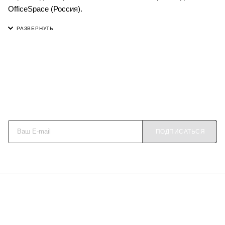
OfficeSpace (Россия).
Будьте в курсе наших акций и новостей
ПОДПИСАТЬСЯ
О КОМПАНИИ
КАК КУПИТЬ