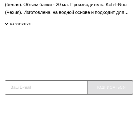
(белая). Объем банки - 20 мл. Производитель: Koh-I-Noor
(Чехия). Изготовлена на водной основе и подходит для
нанесения с помощью кисточки или пера-макалки. Тушь
после высыхания становится устойчива к воде и позволяет
работать в смешанных техниках.
Будьте в курсе наших акций и новостей
ПОДПИСАТЬСЯ
О КОМПАНИИ
КАК КУПИТЬ