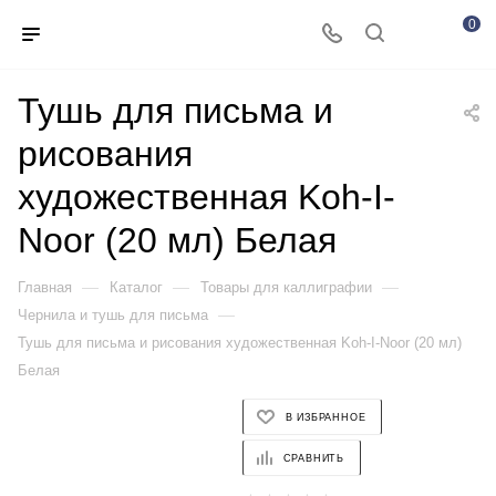
0
Тушь для письма и
рисования
художественная Koh-I-
Noor (20 мл) Белая
—
—
—
Главная
Каталог
Товары для каллиграфии
—
Чернила и тушь для письма
Тушь для письма и рисования художественная Koh-I-Noor (20 мл)
Белая
В ИЗБРАННОЕ
СРАВНИТЬ