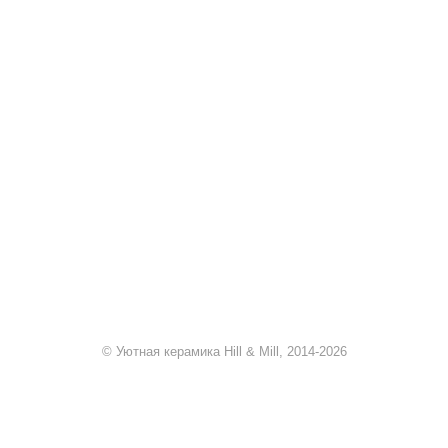
+7 920 909-91-91
sale@hillandmill.ru
Владимирская область
д. Болымотиха д.42
© Уютная керамика Hill & Mill, 2014-2026