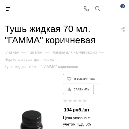
0
Тушь жидкая 70 мл.
"ГАММА" коричневая
—
—
—
Главная
Каталог
Товары для каллиграфии
—
Чернила и тушь для письма
Тушь жидкая 70 мл. "ГАММА" коричневая
В ИЗБРАННОЕ
СРАВНИТЬ
104
руб.
/шт
Цена указана с
учетом НДС 5%