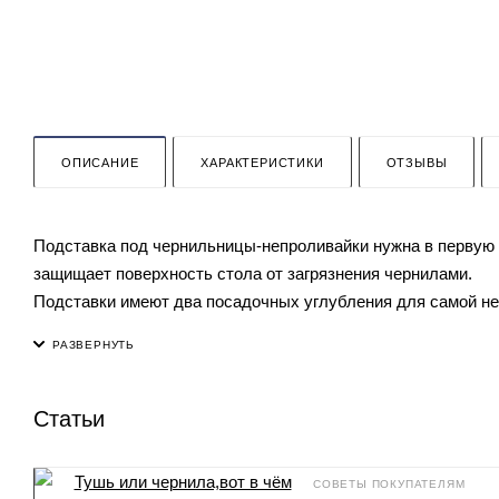
ОПИСАНИЕ
ХАРАКТЕРИСТИКИ
ОТЗЫВЫ
Подставка под чернильницы-непроливайки нужна в первую о
защищает поверхность стола от загрязнения чернилами.
Подставки имеют два посадочных углубления для самой неп
Подставка покрыта полиуретановой эмалью. Эмаль в течени
Чернильница для чистописания
На все аксессуары для чистописания действует система лоял
"Совместная покупка"для тематических классов (от 10 чел
Статьи
"Многодетная семья"для семей с тремя и более детьми 15
"Повторная покупка"для постоянных клиентов. 10%
СОВЕТЫ ПОКУПАТЕЛЯМ