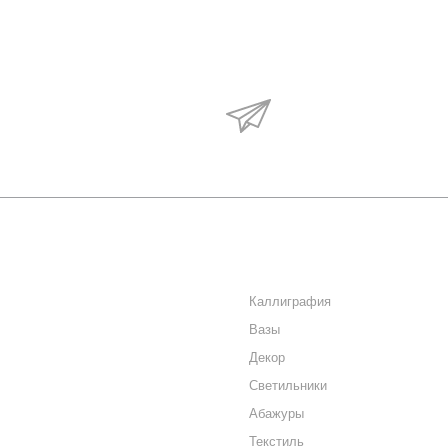
Будьте в курсе наши
акций и новостей
О КОМПАНИИ
КАТАЛОГ
КАК КУПИТЬ
Каллиграфия
Вазы
МАГАЗИНЫ
Декор
КОНТАКТЫ
Светильники
Абажуры
Текстиль