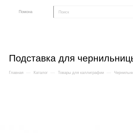
Помона
Подставка для чернильниц
—
—
—
Главная
Каталог
Товары для каллиграфии
Чернильни