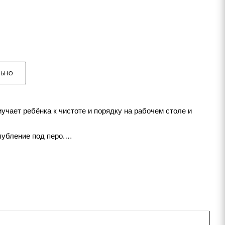
ЛЬНО
чает ребёнка к чистоте и порядку на рабочем столе и
лубление под перо.
воляет спокойно смыть их следы.