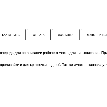
КАК КУПИТЬ
ОПЛАТА
ДОСТАВКА
ДОПОЛНИТЕ
чередь для организации рабочего места для чистописания. Приу
роливайки и для крышечки под неё. Так же имеется канавка-уг
и определенного времени не впитывает в себя чернила,что поз
ьности Hill & Mill Kids:
овек)10%
%