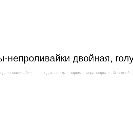
ы-непроливайки двойная, гол
—
цы-непроливайки
Подставка для чернильницы-непроливайки двойна