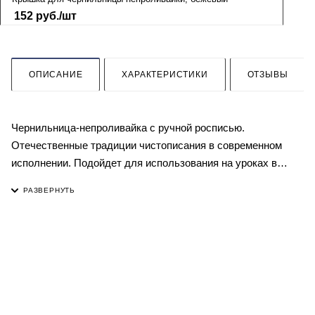
152
руб.
/шт
ОПИСАНИЕ
ХАРАКТЕРИСТИКИ
ОТЗЫВЫ
Чернильница-непроливайка с ручной росписью.
Отечественные традиции чистописания в современном
исполнении. Подойдет для использования на уроках в
школа и внеклассного образования на дому.
Выполнена точно по чертежам оригинала. Материал
непроливайки - полуфарфор. Не пропускает чернила,
устойчива к истиранию и царапинам. Выдержит случайное
падение на пол. Изображение нанесено под глазурью,
прочно и на века - не стирается!
Чернильница для чистописания идёт в комплекте с
Будьте в курсе наших акций и новостей
бежевой крышечкой, в цвет основанию.