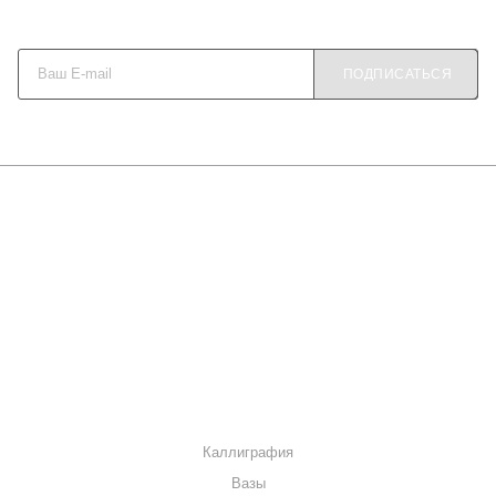
Будьте в курсе наших акций и новостей
ПОДПИСАТЬСЯ
О КОМПАНИИ
КАК КУПИТЬ
МАГАЗИНЫ
КОНТАКТЫ
КАТАЛОГ
Каллиграфия
Вазы