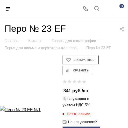
0
Перо № 23 EF
—
—
—
Главная
Каталог
Товары для каллиграфии
—
Перья для письма и держатели для пера
Перо № 23 EF
В ИЗБРАННОЕ
СРАВНИТЬ
341
руб.
/шт
Цена указана с
учетом НДС 5%
Нет в наличии
Нашли дешевле?