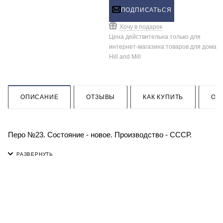
ПОДПИСАТЬСЯ
Хочу в подарок
Цена действительна только для
интернет-магазина товаров для дома
Hill and Mill
ОПИСАНИЕ
ОТЗЫВЫ
КАК КУПИТЬ
ОП
Перо №23. Состояние - новое. Производство - СССР.