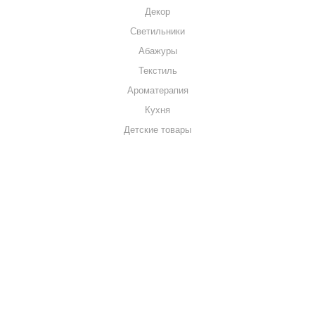
Декор
Светильники
Абажуры
Текстиль
Ароматерапия
Кухня
Детские товары
+7 920 909-91-91
sale@hillandmill.ru
Владимирская область
д. Болымотиха д.42