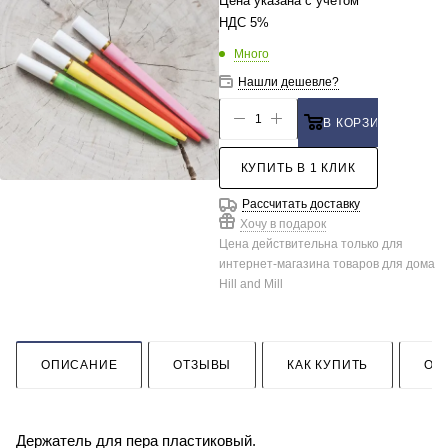
Цена указана с учетом
НДС 5%
Много
Нашли дешевле?
В КОРЗИНУ
КУПИТЬ В 1 КЛИК
Рассчитать доставку
Хочу в подарок
Цена действительна только для
интернет-магазина товаров для дома
Hill and Mill
ОПИСАНИЕ
ОТЗЫВЫ
КАК КУПИТЬ
ОП
Держатель для пера пластиковый.