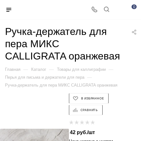
0
Ручка-держатель для
пера МИКС
CALLIGRATA оранжевая
—
—
—
Главная
Каталог
Товары для каллиграфии
—
Перья для письма и держатели для пера
Ручка-держатель для пера МИКС CALLIGRATA оранжевая
В ИЗБРАННОЕ
СРАВНИТЬ
42
руб.
/шт