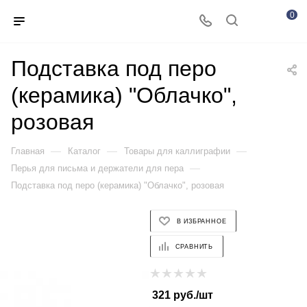
0
Подставка под перо
(керамика) "Облачко",
розовая
—
—
—
Главная
Каталог
Товары для каллиграфии
—
Перья для письма и держатели для пера
Подставка под перо (керамика) "Облачко", розовая
В ИЗБРАННОЕ
СРАВНИТЬ
321
руб.
/шт