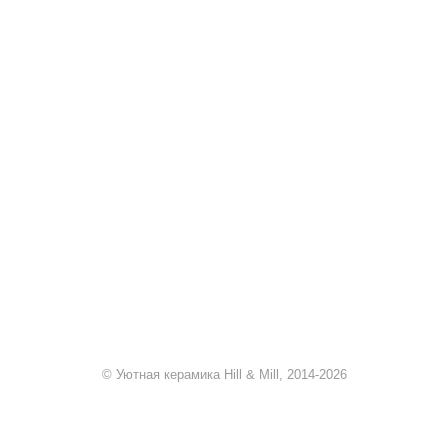
+7 920 909-91-91
sale@hillandmill.ru
Владимирская область
д. Болымотиха д.42
© Уютная керамика Hill & Mill, 2014-2026