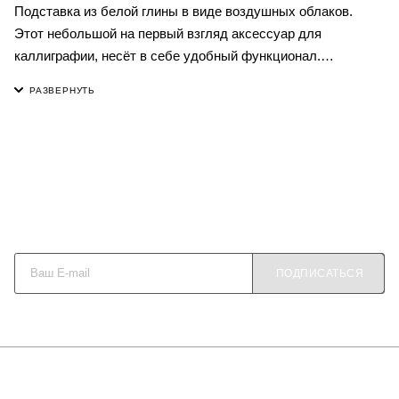
Подставка из белой глины в виде воздушных облаков.
Этот небольшой на первый взгляд аксессуар для
каллиграфии, несёт в себе удобный функционал.
Позволяет не отвлекаться от занятия, постоянными
поисками - куда же положить перьевую ручку не запачкав
при этом стол или парту.
Будьте в курсе наших акций и новостей
ПОДПИСАТЬСЯ
О КОМПАНИИ