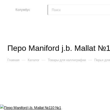
Колумбус
Перо Maniford j.b. Mallat №
—
—
—
Главная
Каталог
Товары для каллиграфии
Перья для