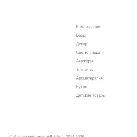
О КОМПАНИИ
КАТАЛОГ
КАК КУПИТЬ
Каллиграфия
Вазы
МАГАЗИНЫ
Декор
КОНТАКТЫ
Светильники
Абажуры
Текстиль
Ароматерапия
Кухня
Детские товары
© Уютная керамика Hill & Mill, 2014-2026