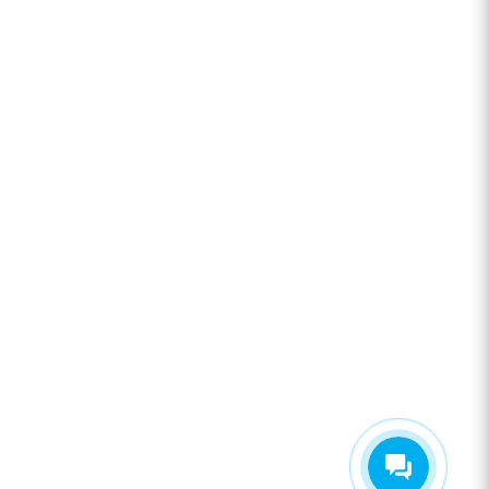
+7 920 909-91-91
sale@hillandmill.ru
Владимирская область
д. Болымотиха д.42