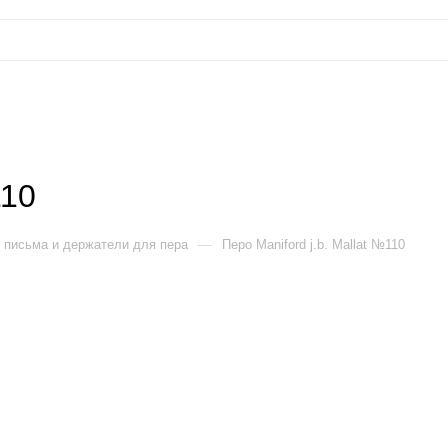
110
—
 письма и держатели для пера
Перо Maniford j.b. Mallat №110