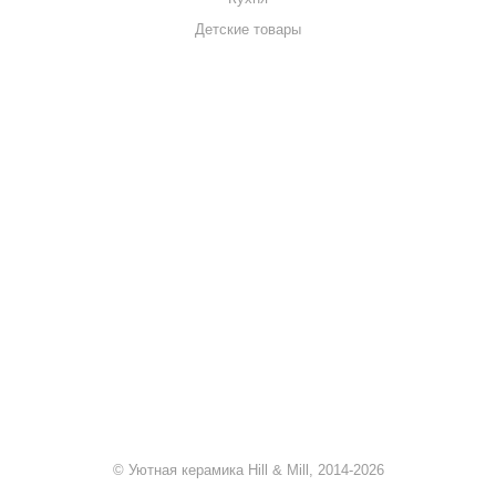
Детские товары
+7 920 909-91-91
sale@hillandmill.ru
Владимирская область
д. Болымотиха д.42
© Уютная керамика Hill & Mill, 2014-2026