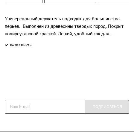
Универсальный держатель подходит для большинства
перьев. Выполнен из древесины твердых пород. Покрыт
полиреутановой краской. Легкий, удобный как для
школьников так и для взрослых.
Длина 17 см
Диаметр 0,9 см
На все аксессуары для чистописания действует система
лояльности Hill & Mill Kids:
"Совместная покупка" для тематических классов (от 10
человек)5%.
Будьте в курсе наших акций и новостей
"Многодетная семья" для семей с тремя и более детьми
10%.
ПОДПИСАТЬСЯ
"Повторная покупка" для постоянных клиентов 5%.