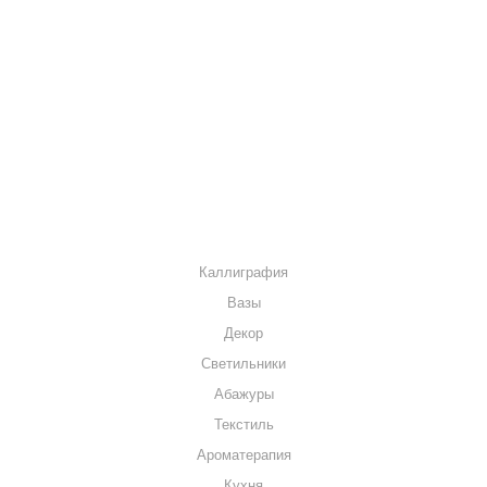
О КОМПАНИИ
КАК КУПИТЬ
МАГАЗИНЫ
КОНТАКТЫ
КАТАЛОГ
Каллиграфия
Вазы
Декор
Светильники
Абажуры
Текстиль
Ароматерапия
Кухня