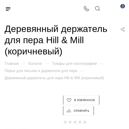
0
Деревянный держатель
для пера Hill & Mill
(коричневый)
—
—
—
Главная
Каталог
Товары для каллиграфии
—
Перья для письма и держатели для пера
Деревянный держатель для пера Hill & Mill (коричневый)
В ИЗБРАННОЕ
СРАВНИТЬ