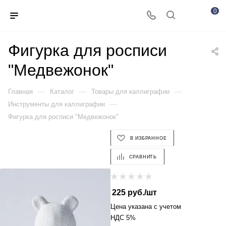
0
Фигурка для росписи
"Медвежонок"
—
—
—
Главная
Каталог
Товары для каллиграфии
—
Инструменты для каллиграфии
Фигурка для росписи "Медвежонок"
В ИЗБРАННОЕ
СРАВНИТЬ
225
руб.
/шт
Цена указана с учетом
НДС 5%