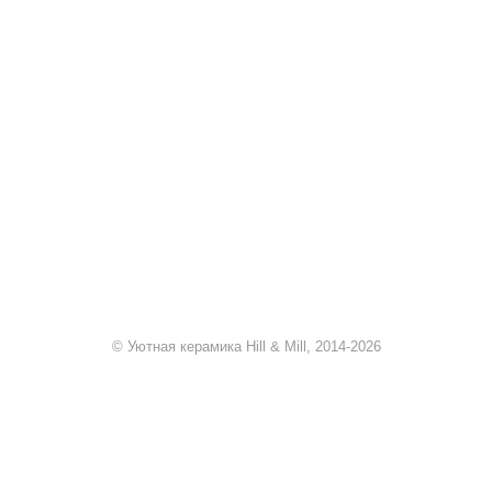
+7 920 909-91-91
sale@hillandmill.ru
Владимирская область
д. Болымотиха д.42
© Уютная керамика Hill & Mill, 2014-2026