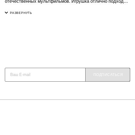
отечественных мультфильмов. Игрушка отлично подходит
для разукрашивания гуашью, хорошо впитывает краску, не
пачкается. Можно покрыть лаком и сохранить на долгие
годы, как память о первом творческом опыте вашего
ребёнка. Игрушка станет отличным подарком к празднику.
Будьте в курсе наших акций и новостей
ПОДПИСАТЬСЯ
О КОМПАНИИ
КАК КУПИТЬ
МАГАЗИНЫ