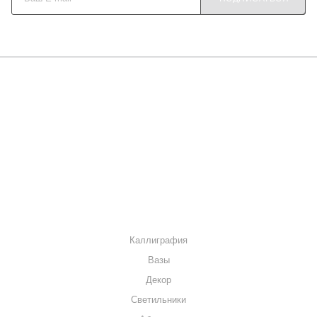
О КОМПАНИИ
КАК КУПИТЬ
МАГАЗИНЫ
КОНТАКТЫ
КАТАЛОГ
Каллиграфия
Вазы
Декор
Светильники