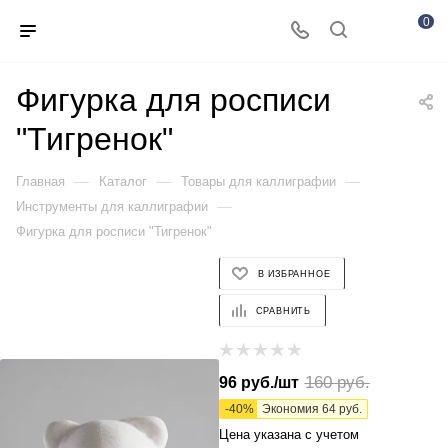
0
Фигурка для росписи
"Тигренок"
—
—
—
Главная
Каталог
Товары для каллиграфии
—
Инструменты для каллиграфии
Фигурка для росписи "Тигренок"
В ИЗБРАННОЕ
СРАВНИТЬ
160
руб.
96
руб.
/шт
-
40
%
Экономия
64
руб.
Цена указана с учетом