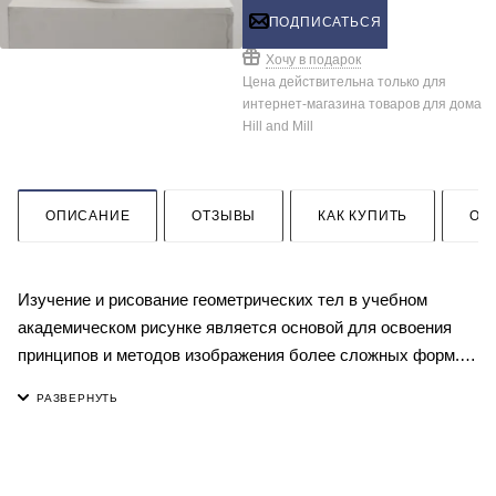
ПОДПИСАТЬСЯ
Хочу в подарок
Цена действительна только для
интернет-магазина товаров для дома
Hill and Mill
ОПИСАНИЕ
ОТЗЫВЫ
КАК КУПИТЬ
ОП
Изучение и рисование геометрических тел в учебном
академическом рисунке является основой для освоения
принципов и методов изображения более сложных форм.
Геометрические тела, имеющие в своей основе ясные
конструктивные строения, являются наиболее подходящей
формой для усвоения принципов построения рисунка.
Рисуя шар, куб, призму, додекаэдр, легче всего понять и
усвоить основы объемно-пространственной конструкции,