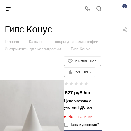
0
Гипс Конус
—
—
—
Главная
Каталог
Товары для каллиграфии
—
Инструменты для каллиграфии
Гипс Конус
В ИЗБРАННОЕ
СРАВНИТЬ
627
руб.
/шт
Цена указана с
учетом НДС 5%
Нет в наличии
Нашли дешевле?