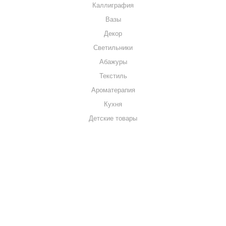
Каллиграфия
Вазы
Декор
Светильники
Абажуры
Текстиль
Ароматерапия
Кухня
Детские товары
+7 920 909-91-91
sale@hillandmill.ru
Владимирская область