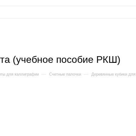
та (учебное пособие РКШ)
—
—
ты для каллиграфии
Счетные палочки
Деревянные кубики для