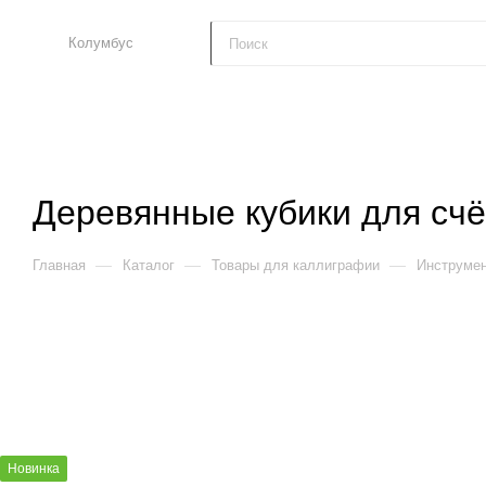
Колумбус
Деревянные кубики для счё
—
—
—
Главная
Каталог
Товары для каллиграфии
Инструмен
Новинка