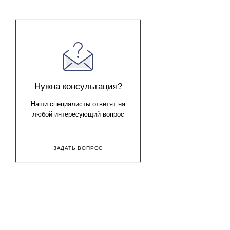
Кубики размером 1*1 см, изготовлены из цельной высокока
Подарите ребёнку радость открытия мира чисел с классич
В состав входит 110 кубиков. Льняной мешочек.
Нужна консультация?
Наши специалисты ответят на
любой интересующий вопрос
ЗАДАТЬ ВОПРОС