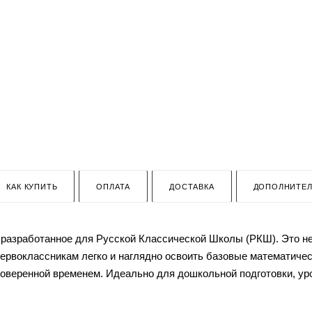
КАК КУПИТЬ
ОПЛАТА
ДОСТАВКА
ДОПОЛНИТЕ
, разработанное для Русской Классической Школы (РКШ). Это н
 первоклассникам легко и наглядно освоить базовые математич
оверенной временем. Идеально для дошкольной подготовки, уро
 центров. По ним удобно изучить начальный счёт, десятки и со