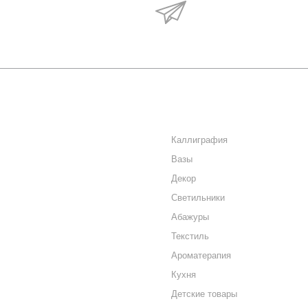
Будьте в курсе наши
акций и новостей
О КОМПАНИИ
КАТАЛОГ
КАК КУПИТЬ
Каллиграфия
Вазы
МАГАЗИНЫ
Декор
КОНТАКТЫ
Светильники
Абажуры
Текстиль
Ароматерапия
Кухня
Детские товары