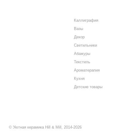
О КОМПАНИИ
КАТАЛОГ
КАК КУПИТЬ
Каллиграфия
Вазы
МАГАЗИНЫ
Декор
КОНТАКТЫ
Светильники
Абажуры
Текстиль
Ароматерапия
Кухня
Детские товары
© Уютная керамика Hill & Mill, 2014-2026