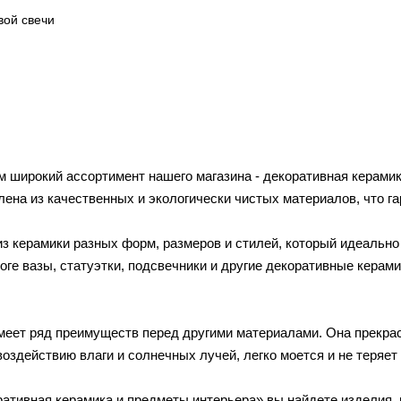
вой свечи
 широкий ассортимент нашего магазина - декоративная керами
ена из качественных и экологически чистых материалов, что га
из керамики разных форм, размеров и стилей, который идеальн
ге вазы, статуэтки, подсвечники и другие декоративные керам
меет ряд преимуществ перед другими материалами. Она прекра
воздействию влаги и солнечных лучей, легко моется и не теряет
ративная керамика и предметы интерьера» вы найдете изделия