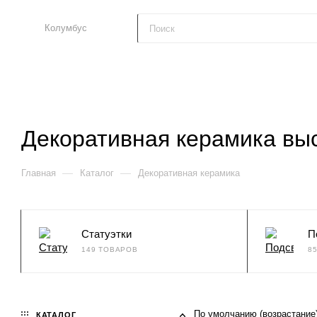
Колумбус
Декоративная керамика вы
—
—
Главная
Каталог
Декоративная керамика
Статуэтки
П
149 ТОВАРОВ
8
По умолчанию (возрастание
КАТАЛОГ