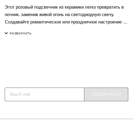
Этот розовый подсвечник из керамики легко превратить в
ночник, заменив живой огонь на светодиодную свечу.
Создавайте романтическое или праздничное настроение на
ходу: для этого достаточно перенести декор с
сервированного стола на прикроватную тумбу в детской
или с бортика ванной комнаты на туалетный столик.
Природная форма, нежный оттенок, играющая бликами
глазурь работают на создание гармоничной и спокойной
обстановки, не лишенной уюта и женского присутствия.
Вам бы в такой атмосфере понравилось?
Будьте в курсе наших акций и новостей
ПОДПИСАТЬСЯ
О КОМПАНИИ