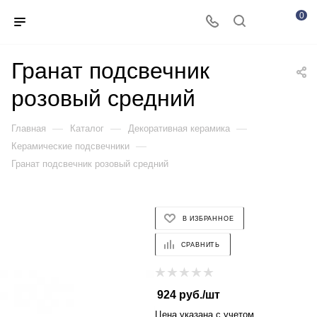
0
Гранат подсвечник
розовый средний
—
—
—
Главная
Каталог
Декоративная керамика
—
Керамические подсвечники
Гранат подсвечник розовый средний
В ИЗБРАННОЕ
СРАВНИТЬ
924
руб.
/шт
Цена указана с учетом