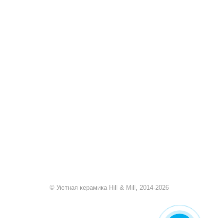
+7 920 909-91-91
sale@hillandmill.ru
Владимирская область
д. Болымотиха д.42
© Уютная керамика Hill & Mill, 2014-2026