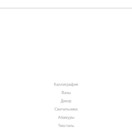
О КОМПАНИИ
КАК КУПИТЬ
МАГАЗИНЫ
КОНТАКТЫ
КАТАЛОГ
Каллиграфия
Вазы
Декор
Светильники
Абажуры
Текстиль