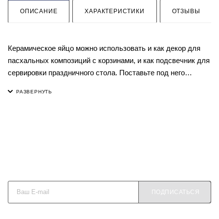
ОПИСАНИЕ
ХАРАКТЕРИСТИКИ
ОТЗЫВЫ
Керамическое яйцо можно использовать и как декор для
пасхальных композиций с корзинами, и как подсвечник для
сервировки праздничного стола. Поставьте под него
свечку-таблетку, и отверстия – цветочки загорятся теплым
светом, а глазурованная поверхность заиграет блеском.
Широкий выбор нежных, пастельных оттенков не
ограничивает фантазию: выберите керамические
подсвечники к Пасхе подходящей вам палитры. Наполните
дом праздничным светом! Цвет – в ассортименте.
Будьте в курсе наших акций и новостей
ПОДПИСАТЬСЯ