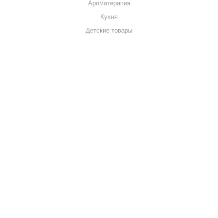
Ароматерапия
Кухня
Детские товары
+7 920 909-91-91
sale@hillandmill.ru
Владимирская область
д. Болымотиха д.42