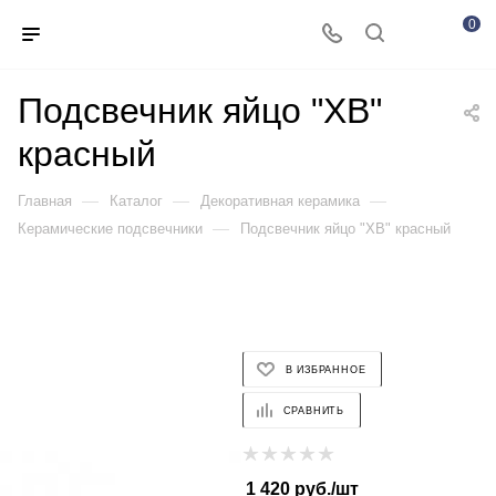
0
Подсвечник яйцо "ХВ"
красный
—
—
—
Главная
Каталог
Декоративная керамика
—
Керамические подсвечники
Подсвечник яйцо "ХВ" красный
В ИЗБРАННОЕ
СРАВНИТЬ
1 420
руб.
/шт