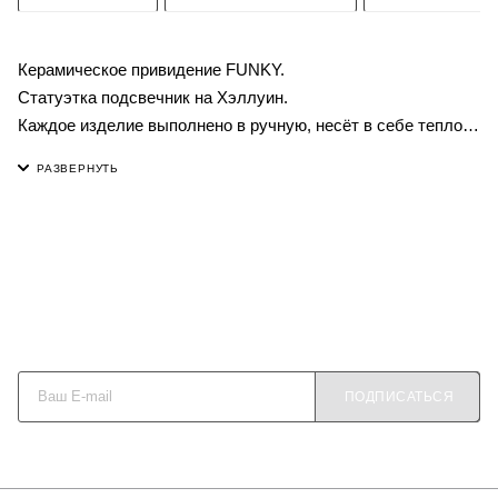
Керамическое привидение FUNKY.
Статуэтка подсвечник на Хэллуин.
Каждое изделие выполнено в ручную, несёт в себе тепло
рук мастера, поэтому форма всегда эксклюзивна и
неповторима. Заявленные размеры могут отличатся на
незначительную величину.
Будьте в курсе наших акций и новостей
ПОДПИСАТЬСЯ