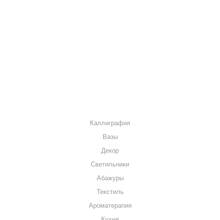
О КОМПАНИИ
КАК КУПИТЬ
МАГАЗИНЫ
КОНТАКТЫ
КАТАЛОГ
Каллиграфия
Вазы
Декор
Светильники
Абажуры
Текстиль
Ароматерапия
Кухня