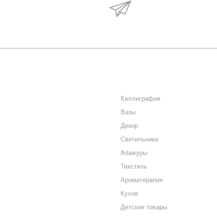
Будьте в курсе наши
акций и новостей
О КОМПАНИИ
КАТАЛОГ
КАК КУПИТЬ
Каллиграфия
Вазы
МАГАЗИНЫ
Декор
КОНТАКТЫ
Светильники
Абажуры
Текстиль
Ароматерапия
Кухня
Детские товары