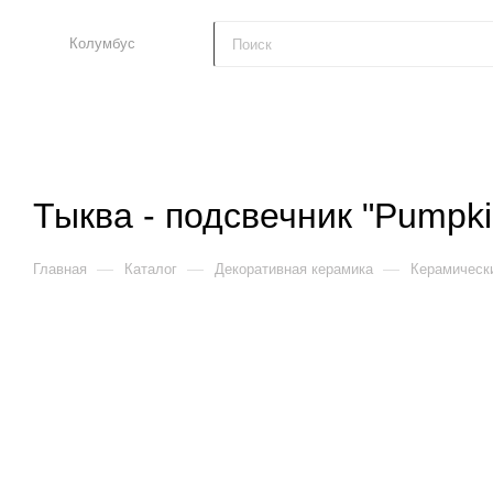
Колумбус
Тыква - подсвечник "Pumpki
—
—
—
Главная
Каталог
Декоративная керамика
Керамическ