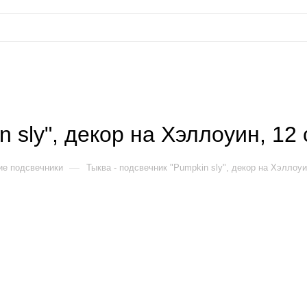
n sly", декор на Хэллоуин, 12
—
ие подсвечники
Тыква - подсвечник "Pumpkin sly", декор на Хэллоуи