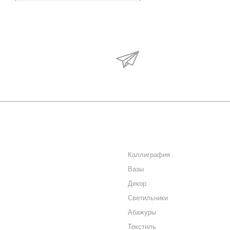
Будьте в курсе наши
акций и новостей
О КОМПАНИИ
КАТАЛОГ
КАК КУПИТЬ
Каллиграфия
Вазы
МАГАЗИНЫ
Декор
КОНТАКТЫ
Светильники
Абажуры
Текстиль