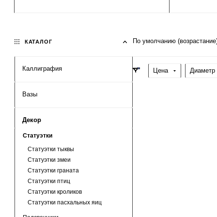
По умолчанию (возрастание
КАТАЛОГ
Каллиграфия
Цена
Диаметр 
Вазы
Декор
Статуэтки
Статуэтки тыквы
Статуэтки змеи
Статуэтки граната
Статуэтки птиц
Статуэтки кроликов
Статуэтки пасхальных яиц