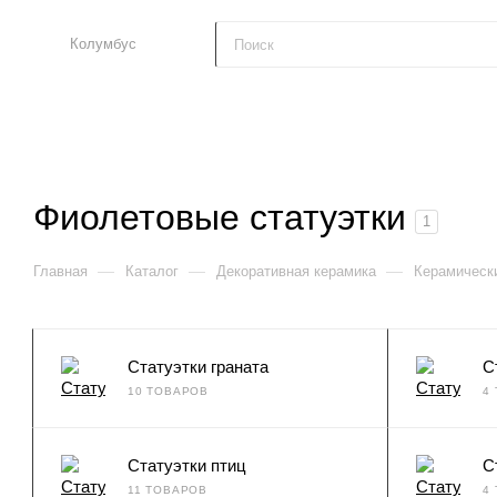
Колумбус
Фиолетовые статуэтки
1
—
—
—
Главная
Каталог
Декоративная керамика
Керамически
Статуэтки граната
С
10 ТОВАРОВ
4
Статуэтки птиц
С
11 ТОВАРОВ
4