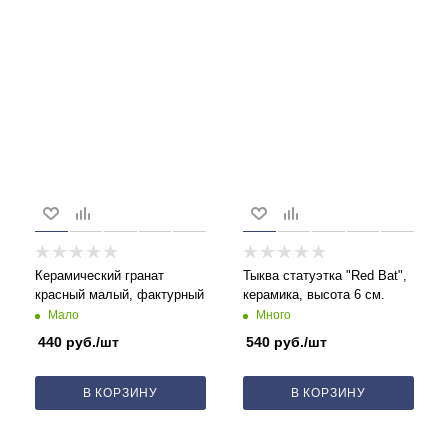
Керамический гранат
Тыква статуэтка "Red Bat",
красный малый, фактурный
керамика, высота 6 см.
Мало
Много
440
руб.
/шт
540
руб.
/шт
В КОРЗИНУ
В КОРЗИНУ