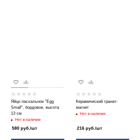
Яйцо пасхальное "Egg
Керамический гранат-
Small", бордовое, высота
магнит
13 см
Нет в наличии
Нет в наличии
580
руб.
/шт
216
руб.
/шт