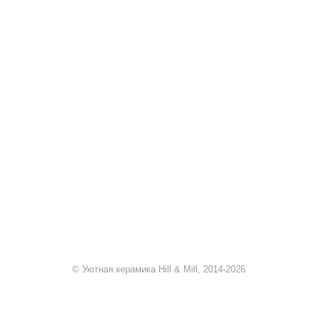
+7 920 909-91-91
sale@hillandmill.ru
Владимирская область
д. Болымотиха д.42
© Уютная керамика Hill & Mill, 2014-2026