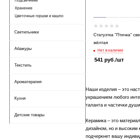
Подсвечники
Хранение
Цветочные горшки и кашпо
Светильники
Статуэтка "Птичка" све
жёлтая
Абажуры
Нет в наличии
541
руб.
/шт
Текстиль
Ароматерапия
Наши изделия – это наст
украшением любого инте
Кухня
таланта и частички душ
Детские товары
Керамика – это материал
дизайном, но и высоким 
подчеркнет вашу индиви