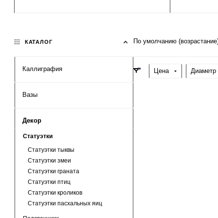
По умолчанию (возрастание
КАТАЛОГ
Каллиграфия
Цена
Диаметр 
Вазы
Декор
Статуэтки
Статуэтки тыквы
Статуэтки змеи
Статуэтки граната
Статуэтки птиц
Статуэтки кроликов
Статуэтки пасхальных яиц