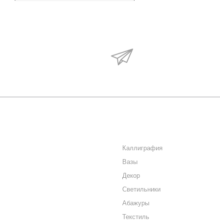
Будьте в курсе наши
акций и новостей
О КОМПАНИИ
КАТАЛОГ
КАК КУПИТЬ
Каллиграфия
Вазы
МАГАЗИНЫ
Декор
КОНТАКТЫ
Светильники
Абажуры
Текстиль