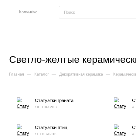
Колумбус
Светло-желтые керамически
—
—
—
Главная
Каталог
Декоративная керамика
Керамически
Статуэтки граната
С
10 ТОВАРОВ
4
Статуэтки птиц
С
11 ТОВАРОВ
4